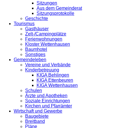
Sitzungen
Aus dem Gemeinderat
Sitzungsprotokolle
Geschichte
Tourismus
Gasthäuser
Zelt-/Campingplätze
Ferienwohnungen
Kloster Wettenhausen
Baumhotel
Sonstiges
Gemeindeleben
Vereine und Verbände
Kinderbetreuung
KIGA Behlingen
KIGA Ettenbeuren
KIGA Wettenhausen
Schulen
Ärzte und Apotheken
Soziale Einrichtungen
Kirchen und Pfarrämter
Wirtschaft und Gewerbe
Baugebiete
Breitband
Pläne