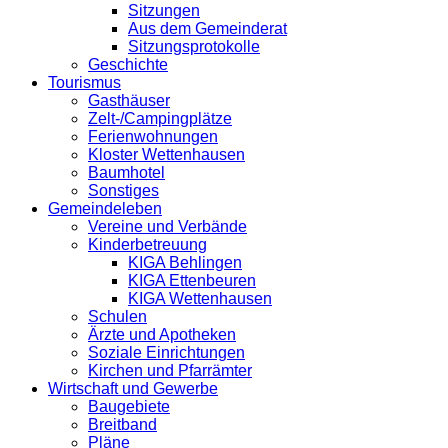
Sitzungen
Aus dem Gemeinderat
Sitzungsprotokolle
Geschichte
Tourismus
Gasthäuser
Zelt-/Campingplätze
Ferienwohnungen
Kloster Wettenhausen
Baumhotel
Sonstiges
Gemeindeleben
Vereine und Verbände
Kinderbetreuung
KIGA Behlingen
KIGA Ettenbeuren
KIGA Wettenhausen
Schulen
Ärzte und Apotheken
Soziale Einrichtungen
Kirchen und Pfarrämter
Wirtschaft und Gewerbe
Baugebiete
Breitband
Pläne