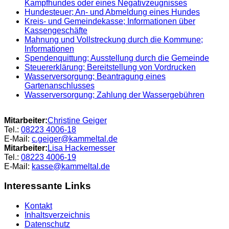
Kampfhundes oder eines Negativzeugnisses
Hundesteuer; An- und Abmeldung eines Hundes
Kreis- und Gemeindekasse; Informationen über
Kassengeschäfte
Mahnung und Vollstreckung durch die Kommune;
Informationen
Spendenquittung; Ausstellung durch die Gemeinde
Steuererklärung; Bereitstellung von Vordrucken
Wasserversorgung; Beantragung eines
Gartenanschlusses
Wasserversorgung; Zahlung der Wassergebühren
Mitarbeiter:
Christine
Geiger
Tel.:
08223 4006-18
E-Mail:
c.geiger@kammeltal.de
Mitarbeiter:
Lisa
Hackemesser
Tel.:
08223 4006-19
E-Mail:
kasse@kammeltal.de
Interessante Links
Kontakt
Inhaltsverzeichnis
Datenschutz