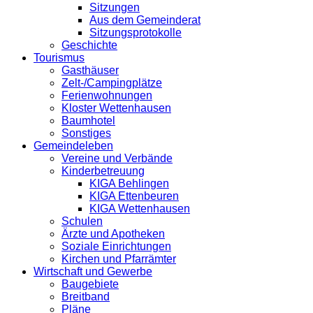
Sitzungen
Aus dem Gemeinderat
Sitzungsprotokolle
Geschichte
Tourismus
Gasthäuser
Zelt-/Campingplätze
Ferienwohnungen
Kloster Wettenhausen
Baumhotel
Sonstiges
Gemeindeleben
Vereine und Verbände
Kinderbetreuung
KIGA Behlingen
KIGA Ettenbeuren
KIGA Wettenhausen
Schulen
Ärzte und Apotheken
Soziale Einrichtungen
Kirchen und Pfarrämter
Wirtschaft und Gewerbe
Baugebiete
Breitband
Pläne