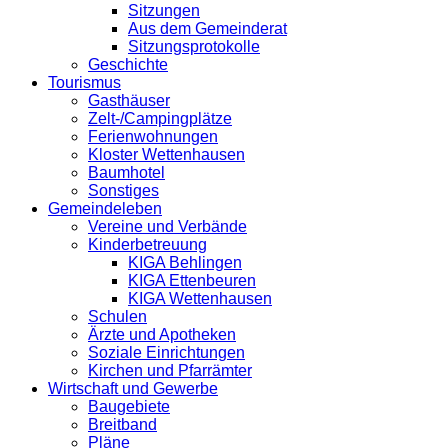
Sitzungen
Aus dem Gemeinderat
Sitzungsprotokolle
Geschichte
Tourismus
Gasthäuser
Zelt-/Campingplätze
Ferienwohnungen
Kloster Wettenhausen
Baumhotel
Sonstiges
Gemeindeleben
Vereine und Verbände
Kinderbetreuung
KIGA Behlingen
KIGA Ettenbeuren
KIGA Wettenhausen
Schulen
Ärzte und Apotheken
Soziale Einrichtungen
Kirchen und Pfarrämter
Wirtschaft und Gewerbe
Baugebiete
Breitband
Pläne