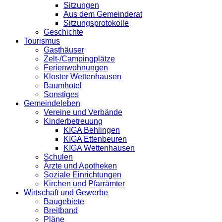
Sitzungen
Aus dem Gemeinderat
Sitzungsprotokolle
Geschichte
Tourismus
Gasthäuser
Zelt-/Campingplätze
Ferienwohnungen
Kloster Wettenhausen
Baumhotel
Sonstiges
Gemeindeleben
Vereine und Verbände
Kinderbetreuung
KIGA Behlingen
KIGA Ettenbeuren
KIGA Wettenhausen
Schulen
Ärzte und Apotheken
Soziale Einrichtungen
Kirchen und Pfarrämter
Wirtschaft und Gewerbe
Baugebiete
Breitband
Pläne