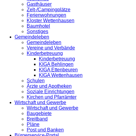
Gasthäuser
Zelt-/Campingplätze
Ferienwohnungen
Kloster Wettenhausen
Baumhotel
Sonstiges
Gemeindeleben
Gemeindeleben
Vereine und Verbände
Kinderbetreuung
Kinderbetreuung
KIGA Behlingen
KIGA Ettenbeuren
KIGA Wettenhausen
Schulen
Ärzte und Apotheken
Soziale Einrichtungen
Kirchen und Pfarrämter
Wirtschaft und Gewerbe
Wirtschaft und Gewerbe
Baugebiete
Breitband
Pläne
Post und Banken
Bürgerservice-Portal